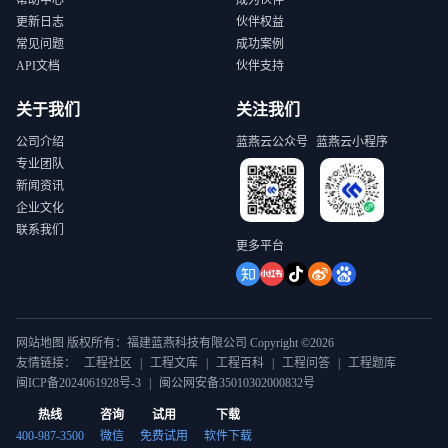
帮助中心
成为伙伴
更新日志
伙伴权益
常见问题
成功案例
API文档
伙伴支持
关于我们
关注我们
公司介绍
蓝燕云公众号
蓝燕云小程序
专业团队
新闻资讯
企业文化
联系我们
更多平台
网站地图 版权所有：福建蓝燕科技有限公司 Copyright ©2026
友情链接：
工程社区
|
工程文库
|
工程百科
|
工程问答
|
工程题库
闽ICP备2024061928号-3
|
闽公网安备35010302000832号
热线
咨询
试用
下载
400-987-3500
微信
免费试用
软件下载