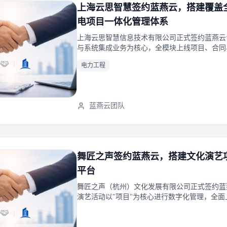
上海云思智慧签约蓝燕云，搭建覆盖
电项目一体化管理体系
上海云思智慧信息技术有限公司正式签约蓝燕云
与系统集成业务为核心，全模块上线项目、合同
工、劳资、财务、数据中心等核心模块，为分布
电力工程
多业务板块搭建统一的项目管理平台。
蓝燕云团队
舞匠之声签约蓝燕云，搭建文化演艺
平台
舞匠之声（杭州）文化发展有限公司正式签约蓝
演艺活动以"项目"为核心进行数字化管理，全
资、施工、劳资、财务、数据中心等核心模块，
结算全流程的一体化管理体系。 2026年5月21