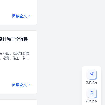
阅读全文
设计施工全流程
专业版，以装饰装修
、物资、施工、劳
的装饰工程业务搭建
免费试用
阅读全文
在线咨询