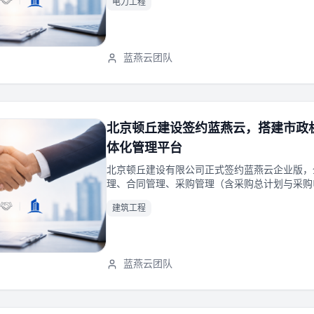
电力工程
蓝燕云团队
北京顿丘建设签约蓝燕云，搭建市政
体化管理平台
北京顿丘建设有限公司正式签约蓝燕云企业版，
理、合同管理、采购管理（含采购总计划与采购
施工管理、劳资管理、财务管理、机械管理、车
建筑工程
围绕市政机电专业分包业务搭建覆盖项目全生命
管理平台。
蓝燕云团队