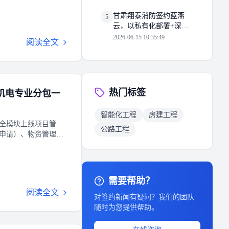
甘肃翔泰消防签约蓝燕
5
云，以私有化部署+深度
品牌定制搭建消防工程一
2026-06-15 10:35:49
阅读全文
体化管理平台
热门标签
机电专业分包一
智能化工程
房建工程
全模块上线项目管
公路工程
申请）、物资管理、
辆管理等核心模块，
周期的一体化数字化
需要帮助？
阅读全文
对签约新闻有疑问？我们的团队
随时为您提供帮助。