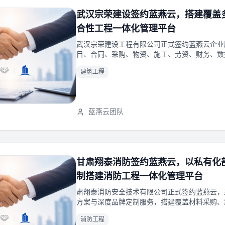
武汉宗荣建设签约蓝燕云，搭建覆盖
合性工程一体化管理平台
武汉宗荣建设工程有限公司正式签约蓝燕云企业
目、合同、采购、物资、施工、劳资、财务、数
为建筑、市政、桥梁、隧道等多元化工程业务搭
建筑工程
底座。
蓝燕云团队
甘肃翔泰消防签约蓝燕云，以私有化
制搭建消防工程一体化管理平台
肃翔泰消防安全技术有限公司正式签约蓝燕云，
方案与深度品牌定制服务，搭建覆盖材料采购、
向、项目数据中心的一体化消防工程管理平台，
消防工程
慧消防业务运行。