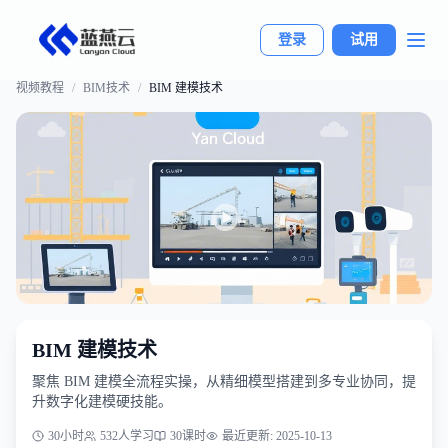
登录
试用
视频教程
/
BIM技术
/
BIM 建模技术
BIM 建模技术
聚焦 BIM 建模全流程实操，从精细模型搭建到多专业协同，提
升数字化建模硬技能。
30小时
532
人学习
30
课时
最近更新:
2025-10-13